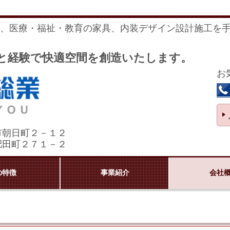
、医療・福祉・教育の家具、内装デザイン設計施工を
績と経験で快適空間を創造いたします。
お
市朝日町２－１２
市肥田町２７１－２
の特徴
事業紹介
会社