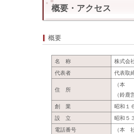
概要・アクセス
概要
名 称
株式会
代表者
代表取
（本 
住 所
（鈴鹿
創 業
昭和１
設 立
昭和５
電話番号
（本 社