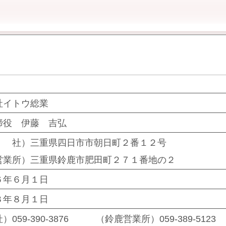
社イトウ総業
締役 伊藤 吉弘
社）三重県四日市市朝日町２番１２号
営業所）三重県鈴鹿市肥田町２７１番地の２
６年６月１日
３年８月１日
）059-390-3876 （鈴鹿営業所）059-389-5123