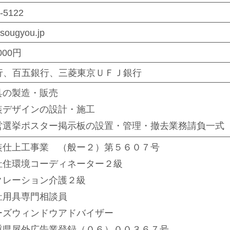
-5122
osougyou.jp
,000円
行、百五銀行、三菱東京ＵＦＪ銀行
具の製造・販売
装デザインの設計・施工
営選挙ポスター掲示板の設置・管理・撤去業務請負一式
装仕上工事業 （般ー２）第５６０７号
祉住環境コーディネーター２級
クレーション介護２級
祉用具専門相談員
ーズウィンドウアドバイザー
重県屋外広告業登録（０６）００３６７号