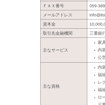
ＦＡＸ番号
059-389
メールアドレス
info@it
資本金
10,000
取引先金融機関
三重銀
家
内
主なサービス
公
内
福
レ
主な資格
福
ロ
三