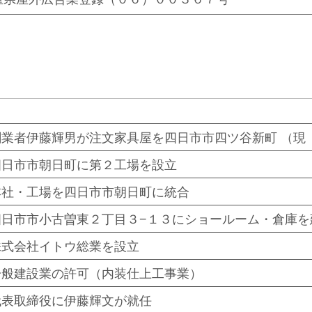
創業者伊藤輝男が注文家具屋を四日市市四ツ谷新町 （現
四日市市朝日町に第２工場を設立
本社・工場を四日市市朝日町に統合
四日市市小古曽東２丁目３−１３にショールーム・倉庫を
株式会社イトウ総業を設立
一般建設業の許可（内装仕上工事業）
代表取締役に伊藤輝文が就任