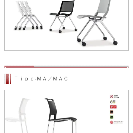
Ｔｉｐｏ-ＭＡ／ＭＡＣ